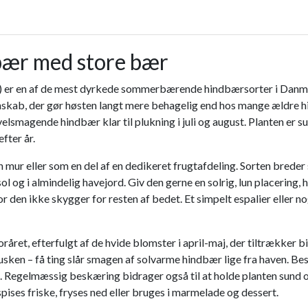
ær med store bær
r en af de mest dyrkede sommerbærende hindbærsorter i Danmark, o
genskab, der gør høsten langt mere behagelig end hos mange ældre
, velsmagende hindbær klar til plukning i juli og august. Planten er s
fter år.
en mur eller som en del af en dedikeret frugtafdeling. Sorten brede
ol og i almindelig havejord. Giv den gerne en solrig, lun placerin
hvor den ikke skygger for resten af bedet. Et simpelt espalier elle
oråret, efterfulgt af de hvide blomster i april-maj, der tiltrækk
n – få ting slår smagen af solvarme hindbær lige fra haven. Beskær
. Regelmæssig beskæring bidrager også til at holde planten sund
ises friske, fryses ned eller bruges i marmelade og dessert.