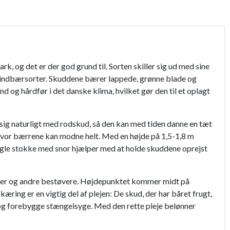
g det er der god grund til. Sorten skiller sig ud med sine
 hindbærsorter. Skuddene bærer lappede, grønne blade og
und og hårdfør i det danske klima, hvilket gør den til et oplagt
r sig naturligt med rodskud, så den kan med tiden danne en tæt
g, hvor bærrene kan modne helt. Med en højde på 1,5-1,8 m
r nogle stokke med snor hjælper med at holde skuddene oprejst
er bier og andre bestøvere. Højdepunktet kommer midt på
ing er en vigtig del af plejen: De skud, der har båret frugt,
 og forebygge stængelsyge. Med den rette pleje belønner