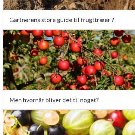
Gartnerens store guide til frugttræer ?
Men hvornår bliver det til noget?