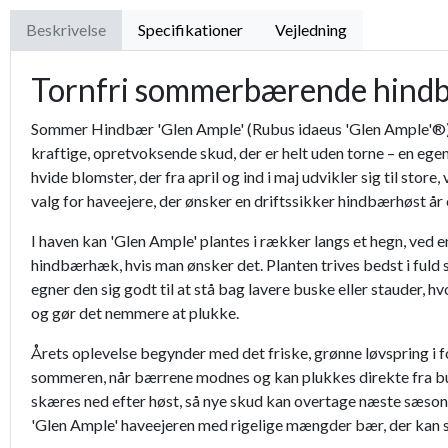
Beskrivelse
Specifikationer
Vejledning
Tornfri sommerbærende hindb
Sommer Hindbær 'Glen Ample' (Rubus idaeus 'Glen Ample'®) e
kraftige, opretvoksende skud, der er helt uden torne – en e
hvide blomster, der fra april og ind i maj udvikler sig til store
valg for haveejere, der ønsker en driftssikker hindbærhøst år e
I haven kan 'Glen Ample' plantes i rækker langs et hegn, ved 
hindbærhæk, hvis man ønsker det. Planten trives bedst i fuld s
egner den sig godt til at stå bag lavere buske eller stauder, 
og gør det nemmere at plukke.
Årets oplevelse begynder med det friske, grønne løvspring i f
sommeren, når bærrene modnes og kan plukkes direkte fra buske
skæres ned efter høst, så nye skud kan overtage næste sæson
'Glen Ample' haveejeren med rigelige mængder bær, der kan sp