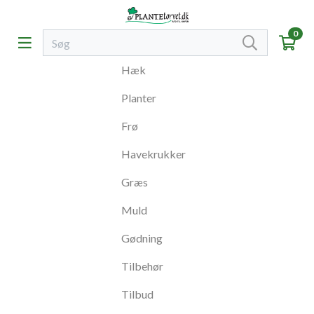
0
Hæk
Planter
Frø
Havekrukker
Græs
Muld
Gødning
Tilbehør
Tilbud