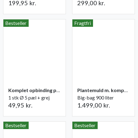
199,95 kr.
299,00 kr.
Bestseller
Fragtfri
Komplet opbinding pæl + grej til træer
Plantemuld m. kompost fra Champost
1 stk Ø 5 pæl + grej
Big-bag 900 liter
49,95 kr.
1.499,00 kr.
Bestseller
Bestseller