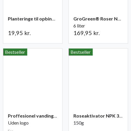
Planteringe til opbinding 30 stk
GroGreen® Roser NPK 6-2-8 + 2% Mg
6 liter
19,95 kr.
169,95 kr.
Bestseller
Bestseller
Proffesionel vandingspose 100 liter
Roseaktivator NPK 3-1-2
Uden logo
150g