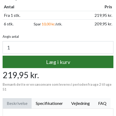
Antal
Pris
Fra 1 stk.
219,95 kr.
6 stk.
209,95 kr.
Spar
10,00 kr.
/stk.
Angiv antal
Læg i kurv
219,95 kr.
Bemærk dette er en sæsonvare som leveres i perioden fra uge 2 til uge
51
Beskrivelse
Specifikationer
Vejledning
FAQ