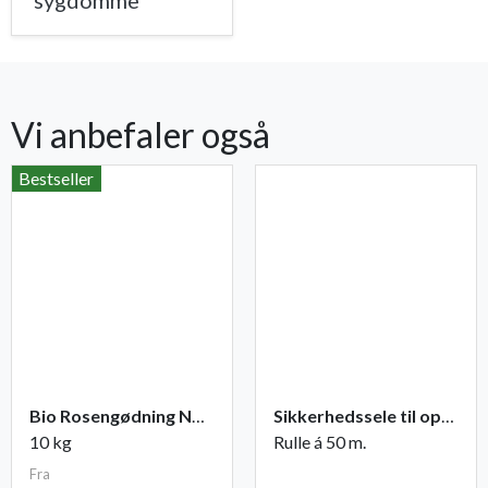
sygdomme
Vi anbefaler også
Bestseller
Bio Rosengødning NPK 6-2-8 (+2)
Sikkerhedssele til opbinding
10 kg
Rulle á 50 m.
Fra