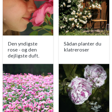
Den yndigste
Sådan planter du
rose - og den
klatreroser
dejligste duft.