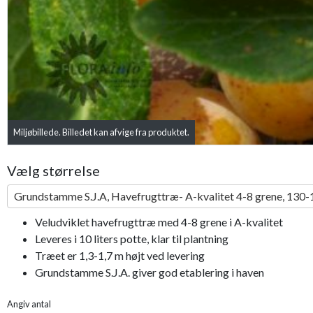
Miljøbillede. Billedet kan afvige fra produktet.
Vælg størrelse
Grundstamme S.J.A, Havefrugttræ- A-kvalitet 4-8 grene, 130-1
Veludviklet havefrugttræ med 4-8 grene i A-kvalitet
Leveres i 10 liters potte, klar til plantning
Træet er 1,3-1,7 m højt ved levering
Grundstamme S.J.A. giver god etablering i haven
Angiv antal