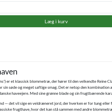
Læg i kurv
thaven
ns') er et klassisk blommetræ, der hører til den velkendte Reine 
 for sin søde og meget saftige smag. Det er netop den kombination
danske haveejere. Med sine grønne blade og sin frugtbærende karak
— det vil sige en veldræneret jord, der hverken er for tung eller for
den klassiske frugthave, hvor det kan stå sammen med andre blommet