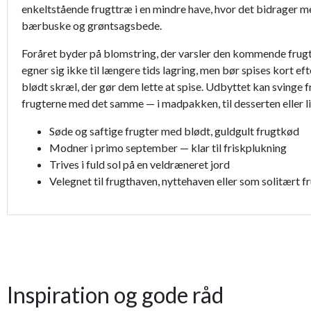
enkeltstående frugttræ i en mindre have, hvor det bidrager me
bærbuske og grøntsagsbede.
Foråret byder på blomstring, der varsler den kommende frug
egner sig ikke til længere tids lagring, men bør spises kort e
blødt skræl, der gør dem lette at spise. Udbyttet kan svinge fr
frugterne med det samme — i madpakken, til desserten eller 
Søde og saftige frugter med blødt, guldgult frugtkød
Modner i primo september — klar til friskplukning
Trives i fuld sol på en veldræneret jord
Velegnet til frugthaven, nyttehaven eller som solitært f
Inspiration og gode råd