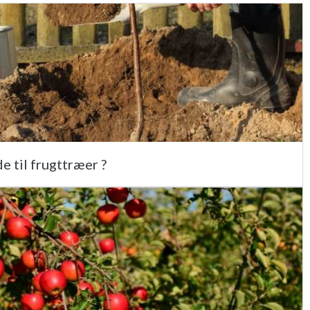
e til frugttræer ?