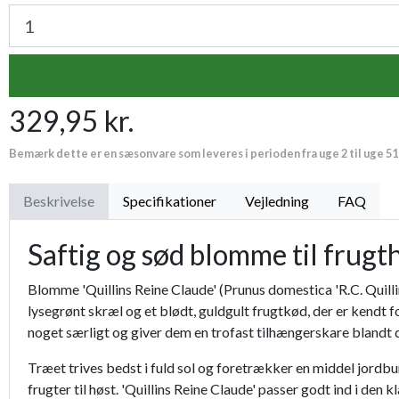
329,95 kr.
Bemærk dette er en sæsonvare som leveres i perioden fra uge 2 til uge 51
Beskrivelse
Specifikationer
Vejledning
FAQ
Saftig og sød blomme til frug
Blomme 'Quillins Reine Claude' (Prunus domestica 'R.C. Quilli
lysegrønt skræl og et blødt, guldgult frugtkød, der er kendt
noget særligt og giver dem en trofast tilhængerskare blandt 
Træet trives bedst i fuld sol og foretrækker en middel jordbund 
frugter til høst. 'Quillins Reine Claude' passer godt ind i 