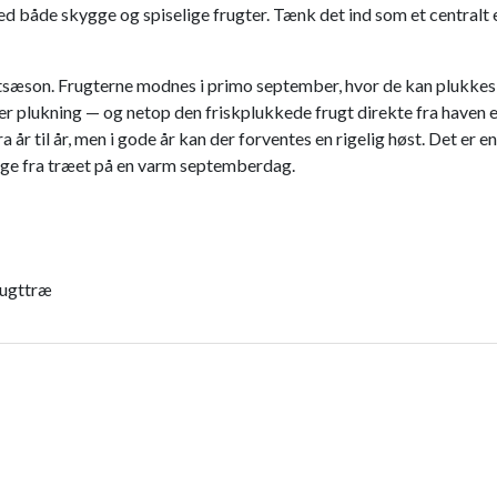
d både skygge og spiselige frugter. Tænk det ind som et centralt 
tsæson. Frugterne modnes i primo september, hvor de kan plukke
fter plukning — og netop den friskplukkede frugt direkte fra haven 
a år til år, men i gode år kan der forventes en rigelig høst. Det er 
lige fra træet på en varm septemberdag.
rugttræ