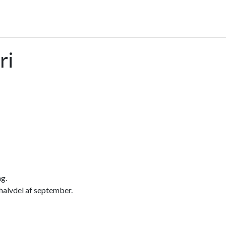
ri
ng.
halvdel af september.