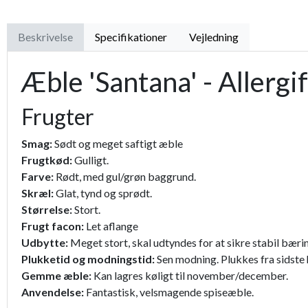
Beskrivelse
Specifikationer
Vejledning
Æble 'Santana' - Allergif
Frugter
Smag:
Sødt og meget saftigt æble
Frugtkød:
Gulligt.
Farve:
Rødt, med gul/grøn baggrund.
Skræl:
Glat, tynd og sprødt.
Størrelse:
Stort.
Frugt facon:
Let aflange
Udbytte:
Meget stort, skal udtyndes for at sikre stabil bæri
Plukketid og modningstid:
Sen modning. Plukkes fra sidste 
Gemme æble:
Kan lagres køligt til november/december.
Anvendelse:
Fantastisk, velsmagende spiseæble.