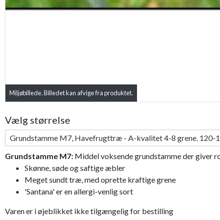
Miljøbillede. Billedet kan afvige fra produktet.
Vælg størrelse
Grundstamme M7, Havefrugttræ - A-kvalitet 4-8 grene. 120-1
Grundstamme M7:
Middel voksende grundstamme der giver robu
Skønne, søde og saftige æbler
Meget sundt træ, med oprette kraftige grene
'Santana' er en allergi-venlig sort
Varen er i øjeblikket ikke tilgængelig for bestilling