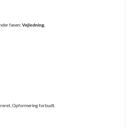
under fanen:
Vejledning.
treret, Opformering forbudt.