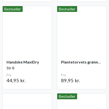
Bestseller
Bestseller
Handske MaxiDry
Plantetorvets grønne vandingspose 75 liter
Str 8
Fra
Fra
44,95 kr.
89,95 kr.
Bestseller