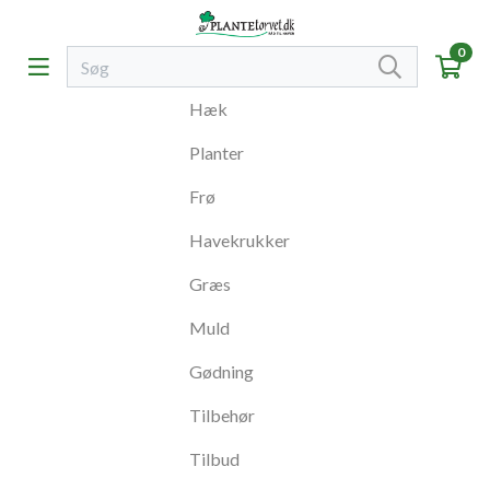
0
Hæk
Planter
Frø
Havekrukker
Græs
Muld
Gødning
Tilbehør
Tilbud