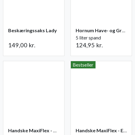
Beskæringssaks Lady
Hornum Have- og Grøntsagsgødning NPK 9-2-5
5 liter spand
149,00 kr.
124,95 kr.
Bestseller
Handske MaxiFlex - Ultimate
Handske MaxiFlex - Endurance