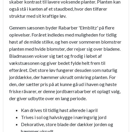
skaber kontrast til lavere voksende planter. Planten kan
også stå i kanten af et staudbed, hvor den tilfører
struktur med sit kraftige løv.
Gennem sæsonen byder Rabarber 'Elmblitz' på flere
oplevelser. Foråret indledes med muligheden for tidlig
høst af de milde stilke, og hen over sommeren blomstrer
planten med hvide blomster, der rejser sig over bladene.
Bladmassen vokser sig tæt og frodig i løbet af
vækstsæsonen og giver bedet fylde helt frem til
efteråret. Det store løv fungerer desuden som naturlig
jorddække, der hæmmer ukrudt omkring planten. For
den, der sætter pris på at kunne gå ud i haven og høste
friske råvarer, er denne jordbærrabarber et oplagt valg,
der giver udbytte over en lang periode.
Kan drives til tidlig høst allerede i april
Trives i sol og halvskygge i næringsrig jord
Dekorative, store blade der dækker jorden og
hæmmer ukrudt