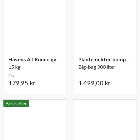
Havens All-Round gødning NPK 12-2-10
Plantemuld m. kompost fra Champost
15 kg
Big-bag 900 liter
Fra
179,95 kr.
1.499,00 kr.
Bestseller