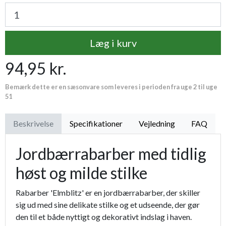
Læg i kurv
94,95 kr.
Bemærk dette er en sæsonvare som leveres i perioden fra uge 2 til uge
51
Beskrivelse
Specifikationer
Vejledning
FAQ
Jordbærrabarber med tidlig
høst og milde stilke
Rabarber 'Elmblitz' er en jordbærrabarber, der skiller
sig ud med sine delikate stilke og et udseende, der gør
den til et både nyttigt og dekorativt indslag i haven.