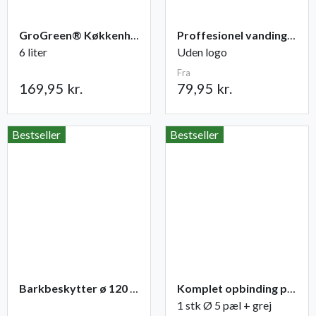
GroGreen® Køkkenhave NPK 6-2-6 + 2% Mg
Proffesionel vandingspose 100 liter
6 liter
Uden logo
Fra
169,95 kr.
79,95 kr.
Bestseller
Bestseller
Barkbeskytter ø 120 mm. sort - 65 cm.
Komplet opbinding pæl + grej til træer
1 stk Ø 5 pæl + grej