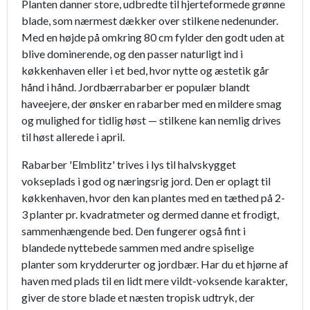
Planten danner store, udbredte til hjerteformede grønne
blade, som nærmest dækker over stilkene nedenunder.
Med en højde på omkring 80 cm fylder den godt uden at
blive dominerende, og den passer naturligt ind i
køkkenhaven eller i et bed, hvor nytte og æstetik går
hånd i hånd. Jordbærrabarber er populær blandt
haveejere, der ønsker en rabarber med en mildere smag
og mulighed for tidlig høst — stilkene kan nemlig drives
til høst allerede i april.
Rabarber 'Elmblitz' trives i lys til halvskygget
vokseplads i god og næringsrig jord. Den er oplagt til
køkkenhaven, hvor den kan plantes med en tæthed på 2-
3 planter pr. kvadratmeter og dermed danne et frodigt,
sammenhængende bed. Den fungerer også fint i
blandede nyttebede sammen med andre spiselige
planter som krydderurter og jordbær. Har du et hjørne af
haven med plads til en lidt mere vildt-voksende karakter,
giver de store blade et næsten tropisk udtryk, der