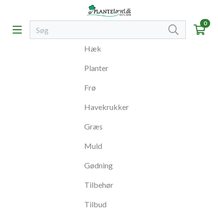
0
Hæk
Planter
Frø
Havekrukker
Græs
Muld
Gødning
Tilbehør
Tilbud