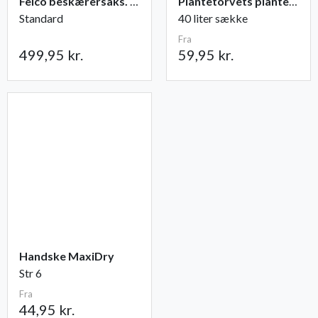
Felco beskærersaks. nr. 2
Plantetorvets plantejord
Standard
40 liter sække
Fra
499,95 kr.
59,95 kr.
Handske MaxiDry
Str 6
Fra
44,95 kr.