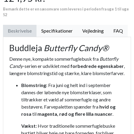
Bemærk dette er en sæsonvare som leveres i perioden fra uge 1 til uge
52
Beskrivelse
Specifikationer
Vejledning
FAQ
Buddleja
Butterfly Candy®
Denne nye, kompakte sommerfuglebusk fra
Butterfly
Candy
-serien er udviklet med
forbedrede egenskaber
,
længere blomstringstid og stærke, klare blomsterfarver.
Blomstring:
Fra juni og helt ind i september
dannes der løbende nye blomsterklaser, som
tiltrækker et væld af sommerfugle og andre
bestøvere. Farvepaletten spænder fra
hvid og
rosa
til
magenta, rød og flere lilla nuancer
.
Vækst:
Hvor traditionelle sommerfuglebuske
hurtigt bliver høje og bare forneden, forbliver