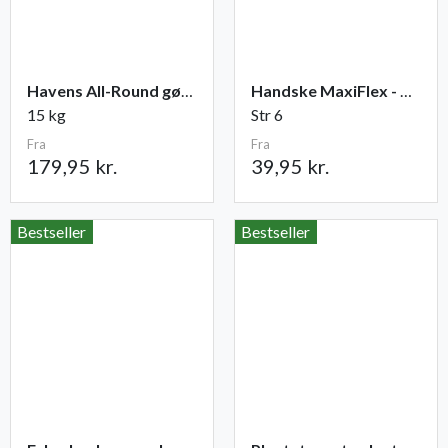
Havens All-Round gødning NPK 12-2-10
Handske MaxiFlex - Ultimate
15 kg
Str 6
Fra
Fra
179,95 kr.
39,95 kr.
Bestseller
Bestseller