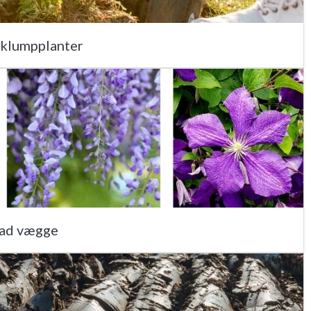
 klumpplanter
 ad vægge