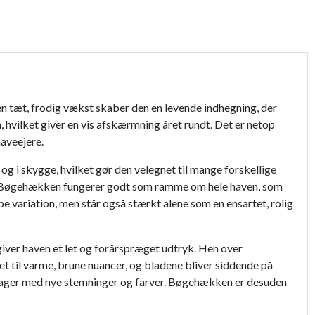
n tæt, frodig vækst skaber den en levende indhegning, der
, hvilket giver en vis afskærmning året rundt. Det er netop
aveejere.
 og i skygge, hvilket gør den velegnet til mange forskellige
tryk. Bøgehækken fungerer godt som ramme om hele haven, som
 variation, men står også stærkt alene som en ensartet, rolig
iver haven et let og forårspræget udtryk. Hen over
t til varme, brune nuancer, og bladene bliver siddende på
rager med nye stemninger og farver. Bøgehækken er desuden