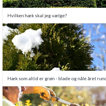
Hvilken hæk skal jeg vælge?
Hæk som altid er grøn - blade og nåle året run