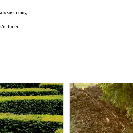
rsafskærmning
erårstoner