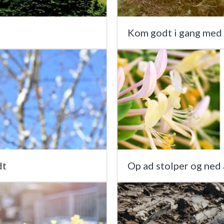
Kom godt i gang med
dt
Op ad stolper og ned