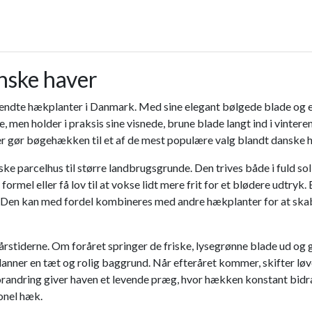
anske haver
endte hækplanter i Danmark. Med sine elegant bølgede blade og e
en holder i praksis sine visnede, brune blade langt ind i vinteren
er gør bøgehækken til et af de mest populære valg blandt danske h
ke parcelhus til større landbrugsgrunde. Den trives både i fuld sol
 formel eller få lov til at vokse lidt mere frit for et blødere ud
d. Den kan med fordel kombineres med andre hækplanter for at skabe
stiderne. Om foråret springer de friske, lysegrønne blade ud og g
anner en tæt og rolig baggrund. Når efteråret kommer, skifter løve
randring giver haven et levende præg, hvor hækken konstant bid
ionel hæk.