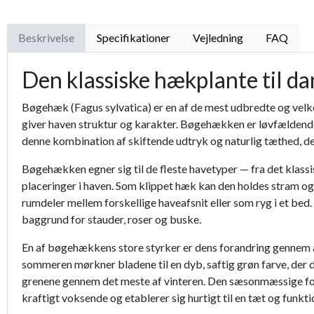
Beskrivelse
Specifikationer
Vejledning
FAQ
Den klassiske hækplante til d
Bøgehæk (Fagus sylvatica) er en af de mest udbredte og velk
giver haven struktur og karakter. Bøgehækken er løvfældende, m
denne kombination af skiftende udtryk og naturlig tæthed, d
Bøgehækken egner sig til de fleste havetyper — fra det klassis
placeringer i haven. Som klippet hæk kan den holdes stram og
rumdeler mellem forskellige haveafsnit eller som ryg i et be
baggrund for stauder, roser og buske.
En af bøgehækkens store styrker er dens forandring gennem år
sommeren mørkner bladene til en dyb, saftig grøn farve, der d
grenene gennem det meste af vinteren. Den sæsonmæssige fo
kraftigt voksende og etablerer sig hurtigt til en tæt og funkt