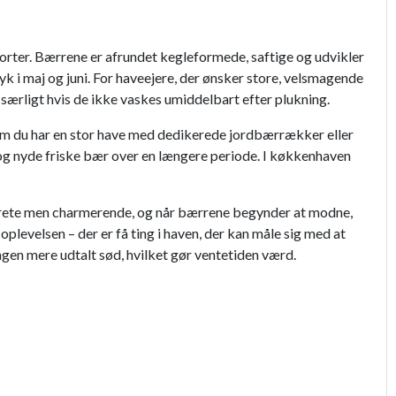
sorter. Bærrene er afrundet kegleformede, saftige og udvikler
 i maj og juni. For haveejere, der ønsker store, velsmagende
 særligt hvis de ikke vaskes umiddelbart efter plukning.
 om du har en stor have med dedikerede jordbærrækker eller
 og nyde friske bær over en længere periode. I køkkenhaven
iskrete men charmerende, og når bærrene begynder at modne,
evelsen – der er få ting i haven, der kan måle sig med at
gen mere udtalt sød, hvilket gør ventetiden værd.