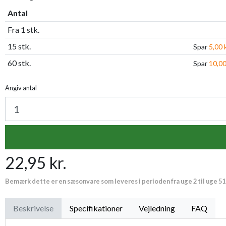
Antal
Fra 1 stk.
15 stk.
Spar
5,00 k
60 stk.
Spar
10,00
Angiv antal
22,95 kr.
Bemærk dette er en sæsonvare som leveres i perioden fra uge 2 til uge 51
Beskrivelse
Specifikationer
Vejledning
FAQ