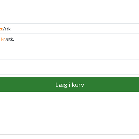
r.
/stk.
 kr.
/stk.
Læg i kurv