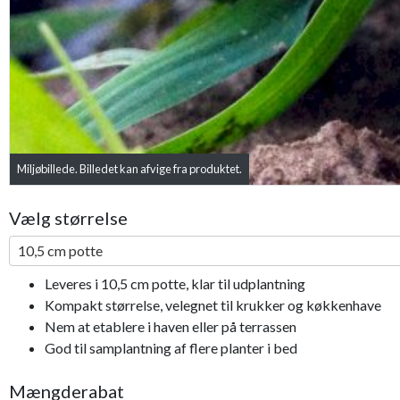
Miljøbillede. Billedet kan afvige fra produktet.
Bestseller
Vælg størrelse
10,5 cm potte
Leveres i 10,5 cm potte, klar til udplantning
Kompakt størrelse, velegnet til krukker og køkkenhave
Nem at etablere i haven eller på terrassen
God til samplantning af flere planter i bed
Mængderabat