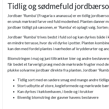
Tidlig og sødmefuld jordbærsor
Jordbær 'Rumba' (Fragaria x ananassa) er en tidlig jordbærsor
en smuk mørkrød farve ved fuld modenhed. Planten danner mørk
jordbær tidligt på sæsonen, er 'Rumba' et oplagt valg. Sorten
Jordbær 'Rumba' trives bedst i fuld sol og kan dyrkes både i
en mindre terrasse, hvor du vil dyrke i potter. Planten komb
kan den med fordel plantes i nærheden af krydderurter og and
Blomstringen i maj og juni tiltrækker bier og andre bestøve
får bedet et farverigt præg med de mørkrøde frugter mod de m
plukke solvarme jordbær direkte fra planten. Jordbær 'Rumba'
Tidlig sort med en sødere smag end mange andre tidlig
Stort udbytte af store, kegleformede og mørkrøde bær
Kan dyrkes i køkkenhaven, i bede og i krukker
Bivenlig blomstring der gavner havens bestøvere