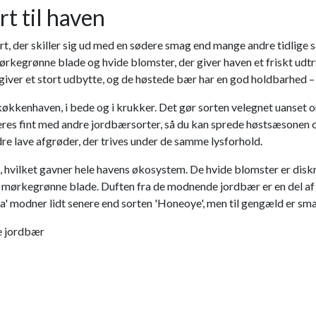
t til haven
t, der skiller sig ud med en sødere smag end mange andre tidlige 
egrønne blade og hvide blomster, der giver haven et friskt udtryk
 giver et stort udbytte, og de høstede bær har en god holdbarhed –
 køkkenhaven, i bede og i krukker. Det gør sorten velegnet uanset
ineres fint med andre jordbærsorter, så du kan sprede høstsæsonen
re lave afgrøder, der trives under de samme lysforhold.
re, hvilket gavner hele havens økosystem. De hvide blomster er d
ørkegrønne blade. Duften fra de modnende jordbær er en del af opl
 modner lidt senere end sorten 'Honeoye', men til gengæld er sma
e jordbær