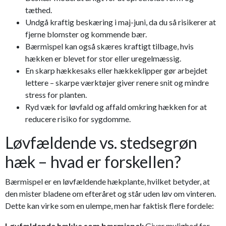
tæthed.
Undgå kraftig beskæring i maj-juni, da du så risikerer at
fjerne blomster og kommende bær.
Bærmispel kan også skæres kraftigt tilbage, hvis
hækken er blevet for stor eller uregelmæssig.
En skarp hækkesaks eller hækkeklipper gør arbejdet
lettere – skarpe værktøjer giver renere snit og mindre
stress for planten.
Ryd væk for løvfald og affald omkring hækken for at
reducere risiko for sygdomme.
Løvfældende vs. stedsegrøn
hæk – hvad er forskellen?
Bærmispel er en løvfældende hækplante, hvilket betyder, at
den mister bladene om efteråret og står uden løv om vinteren.
Dette kan virke som en ulempe, men har faktisk flere fordele:
Løvfældende hække som bærmispel:
Giver mulighed for