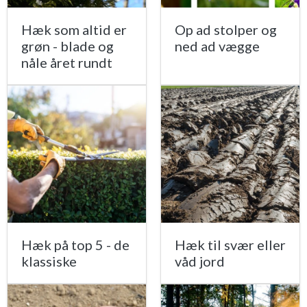
Hæk som altid er
Op ad stolper og
grøn - blade og
ned ad vægge
nåle året rundt
Hæk på top 5 - de
Hæk til svær eller
klassiske
våd jord