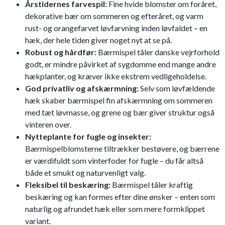
Årstidernes farvespil:
Fine hvide blomster om foråret,
dekorative bær om sommeren og efteråret, og varm
rust- og orangefarvet løvfarvning inden løvfaldet – en
hæk, der hele tiden giver noget nyt at se på.
Robust og hårdfør:
Bærmispel tåler danske vejrforhold
godt, er mindre påvirket af sygdomme end mange andre
hækplanter, og kræver ikke ekstrem vedligeholdelse.
God privatliv og afskærmning:
Selv som løvfældende
hæk skaber bærmispel fin afskærmning om sommeren
med tæt løvmasse, og grene og bær giver struktur også
vinteren over.
Nytteplante for fugle og insekter:
Bærmispelblomsterne tiltrækker bestøvere, og bærrene
er værdifuldt som vinterfoder for fugle – du får altså
både et smukt og naturvenligt valg.
Fleksibel til beskæring:
Bærmispel tåler kraftig
beskæring og kan formes efter dine ønsker – enten som
naturlig og afrundet hæk eller som mere formklippet
variant.