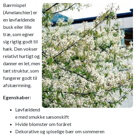
Bærmispel
(Amelanchier) er
en løvfældende
busk eller lille
træ, som egner
sig rigtig godt til
hæk. Den vokser
relativt hurtigt og
danner en let, men
tæt struktur, som
fungerer godt til
afskærmning.
Egenskaber:
Løvfældend
e med smukke sæsonskift
Hvide blomster om foråret
Dekorative og spiselige bær om sommeren