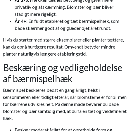
privatliv og afskærmning. Blomster og bær bliver
stadigt mere rigeligt.
År 4+:
En fuldt etableret og tæt bærmispelhæk, som
både skærmer godt af og glæder øjet året rundt.
Hvis du starter med større eksemplarer eller planter tættere,
kan du opnå hurtigere resultat. Omvendt betyder mindre
planter naturligvis længere etableringstid.
Beskæring og vedligeholdelse
af bærmispelhæk
Bærmispel beskæres bedst en gang årligt, helst i
sensommeren eller tidligt efterår, når blomsterne er forbi, men
før bærrene udvikles helt. På denne måde bevarer du både
blomster og bær samtidig med, at du få en tæt og veldefineret
hæk.
Beskær moderat årligt for at opretholde form og