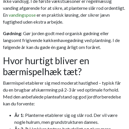
ikke vandsyg. I de første vækstsæsoner er regelmæssig
vanding afgørende for at sikre, at planterne slår rod ordentligt.
En
vandingspose
er en praktisk løsning, der sikrer jævn
fugtighed uden ekstra arbejde.
Gødning:
Gør jorden godt med organisk gødning eller
langsomt frigivende køkkenhavegødning ved plantning. I de
følgende år kan du gøde én gang årligt om foråret.
Hvor hurtigt bliver en
bærmispelhæk tæt?
Bærmispel etablerer sig med moderat hastighed – typisk får
du en brugbar afskærmning på 2-3 år ved optimale forhold.
Med den anbefalede planteafstand og god jordforberedelse
kan du forvente:
År 1:
Planterne etablerer sig og slår rod. Der vil være
nogle hulrum, men grundstrukturen dannes.
År 2-3:
Hækken tætnes betydeligt og giver mere