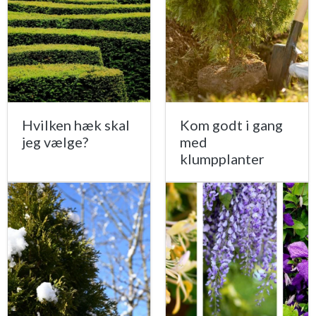
Hvilken hæk skal
Kom godt i gang
jeg vælge?
med
klumpplanter