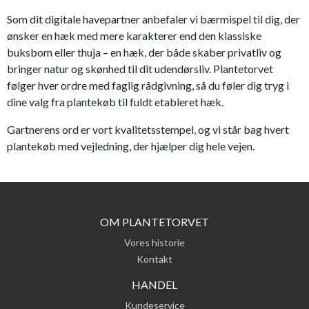
Som dit digitale havepartner anbefaler vi bærmispel til dig, der
ønsker en hæk med mere karakterer end den klassiske
buksbom eller thuja – en hæk, der både skaber privatliv og
bringer natur og skønhed til dit udendørsliv. Plantetorvet
følger hver ordre med faglig rådgivning, så du føler dig tryg i
dine valg fra plantekøb til fuldt etableret hæk.
Gartnerens ord er vort kvalitetsstempel, og vi står bag hvert
plantekøb med vejledning, der hjælper dig hele vejen.
OM PLANTETORVET
Vores historie
Kontakt
HANDEL
Kundeservice