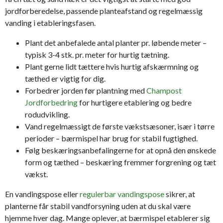
jordforberedelse, passende planteafstand og regelmæssig
vanding i etableringsfasen.
Plant det anbefalede antal planter pr. løbende meter –
typisk 3-4 stk. pr. meter for hurtig tætning.
Plant gerne lidt tættere hvis hurtig afskærmning og
tæthed er vigtig for dig.
Forbedrer jorden før plantning med
Champost
Jordforbedring
for hurtigere etablering og bedre
rodudvikling.
Vand regelmæssigt de første vækstsæsoner, især i tørre
perioder – bærmispel har brug for stabil fugtighed.
Følg beskæringsanbefalingerne for at opnå den ønskede
form og tæthed – beskæring fremmer forgrening og tæt
vækst.
En vandingspose eller
regulerbar vandingspose
sikrer, at
planterne får stabil vandforsyning uden at du skal være
hjemme hver dag. Mange oplever, at bærmispel etablerer sig