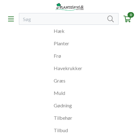
0
Hæk
Planter
Frø
Havekrukker
Græs
Muld
Gødning
Tilbehør
Tilbud