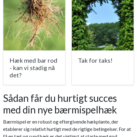
Hæk med bar rod
Tak for taks!
- kan vi stadig nå
det?
Sådan får du hurtigt succes
med din nye bærmispelhæk
Bærmispel er en robust og eftergivende hækplante, der
etablerer sig relativt hurtigt med de rigtige betingelser. For at
få en tæt og sund hæk er det vigtigst at starte med god