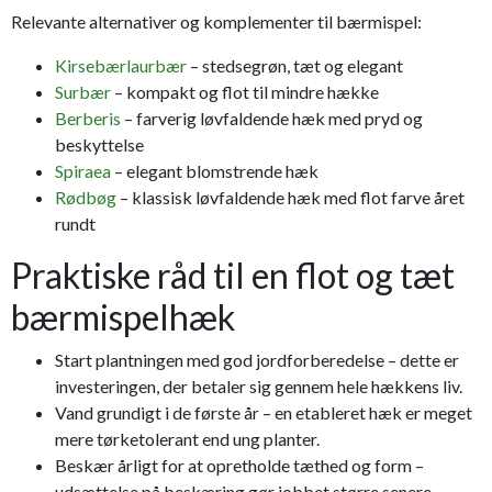
Relevante alternativer og komplementer til bærmispel:
Kirsebærlaurbær
– stedsegrøn, tæt og elegant
Surbær
– kompakt og flot til mindre hække
Berberis
– farverig løvfaldende hæk med pryd og
beskyttelse
Spiraea
– elegant blomstrende hæk
Rødbøg
– klassisk løvfaldende hæk med flot farve året
rundt
Praktiske råd til en flot og tæt
bærmispelhæk
Start plantningen med god jordforberedelse – dette er
investeringen, der betaler sig gennem hele hækkens liv.
Vand grundigt i de første år – en etableret hæk er meget
mere tørketolerant end ung planter.
Beskær årligt for at opretholde tæthed og form –
udsættelse på beskæring gør jobbet større senere.