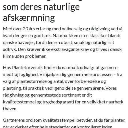
som deres naturlige
afskærmning
Med over 20 års erfaring med online salg og rådgivning ved vi,
hvad der gør en god hæk. Naurhækken er en klassiker blandt
danske haveejer, fordi den er robust, smuk og naturlig i sit
udtryk. Den kræver ikke ekstravagante krav og trives i dansk
klima uden problemer.
Hos Plantetorvet.dk finder du naurhæk udvalgt af gartnere
med høj faglighed. Vi hjælper dig gennem hele processen – fra
valg af plantestørrelse og antal, over forberedelse og
plantning, til praktisk vedligeholdelse gennem årene. Vores
rådgivning og gennemtestede sortiment er dit
kvalitetsstempel og tryghedsgaranti for en vellykket naurhæk
i haven.
Gartnerens ord som kvalitetsstempel betyder, at du får planter,
der er dyrket efter høje standarder og kontrolleret inden