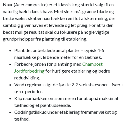
Naur (Acer campestre) er et klassisk og stærkt valg til en
naturlig hæk i dansk have. Med sine små, grønne blade og
tætte vækst skaber naurhækken en flot afskærmning, der
samtidig giver haven et levende og let præg. For at få den
bedst mulige resultat skal du fokusere på nogle vigtige
grundprincipper fra plantning til etablering.
Plant det anbefalede antal planter – typisk 4-5
naurhække pr. løbende meter for en tæt hæk.
Forbedre jorden før plantning med
Champost
Jordforbedring
for hurtigere etablering og bedre
rodudvikling.
Vand regelmæssigt de første 2-3 vækstsæsoner – især i
tørre perioder.
Klip naurhækken om sommeren for at opnå maksimal
tæthed og et pænt udseende.
Gødningstilskud under etablering fremmer vækst og
tæthed.