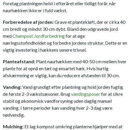
Foretag plantningen helst i efteråret eller tidligt forår, når
naurhækken ikke er i fuld vækst.
Forberedelse af jorden:
Grave et plantekløft, der er cirka 40
cm bredt og mindst 30 cm dybt. Bland den udgravede jord
med
Champost Jordforbedring
for at øge
næringsstofindholdet og forbedre jordens struktur. Dette er en
vigtig investering i hækkens senere trivsel.
Planteafstand:
Plant naurhækken med 40-50 cm mellem hver
plante for at opnå en tæt og ensartet hæk. Hvis hurtig
afskærmning er vigtig, kan du reducere afstanden til 30 cm.
Vanding:
Vand grundigt efter plantning og hold jorden fugtig
de første 2-3 vækstsæsoner. Brug
vandingsposer
for at sikre
stabil og økonomisk vandforsyning uden daglig manuel
vanding. I tørre perioder kan vanding hver 2-3 dag være
nødvendig.
Mulching:
Et lag kompost omkring planterne hjælper med at