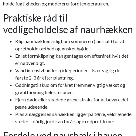
holde fugtigheden og modererer jordtemperaturen.
Praktiske råd til
vedligeholdelse af naurhækken
Klip naurhækken årligt om sommeren (juni-juli) for at
opretholde tæthed og ønsket højde.
En let formklipning kan gentages om efteråret, hvis det
er nødvendigt.
Vand intensivt under tørkeperioder – især vigtig de
første 2-3 år efter plantning.
Gødningstilskud om foråret fremmer vigtig vækst og
grøntfarvning hele sæsonen.
Fjern døde eller skadede grene straks for at bevare det
pæne udseende.
Plan anlæggelsen så hækken ligger på tørre, veldrænede
steder – dårlig jord kan forårsage rodproblemer.
Fordele ved naurhæk i haven