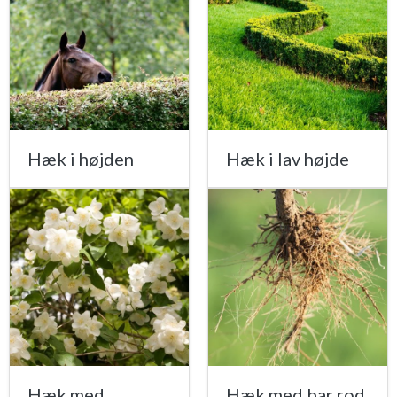
Hæk i højden
Hæk i lav højde
Hæk med
Hæk med bar rod