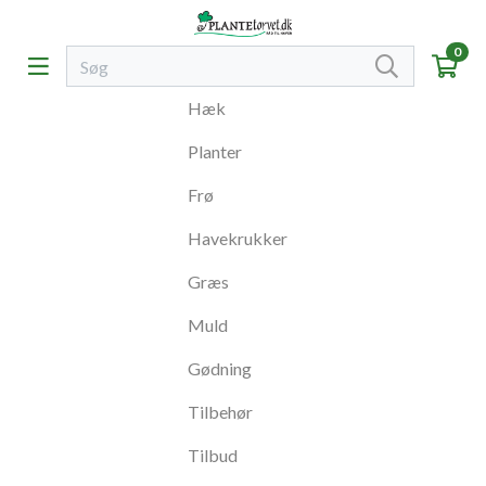
0
Hæk
Planter
Frø
Havekrukker
Græs
Muld
Gødning
Tilbehør
Tilbud