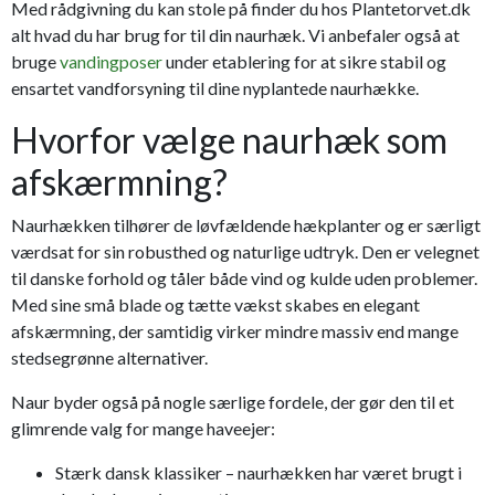
Med rådgivning du kan stole på finder du hos Plantetorvet.dk
alt hvad du har brug for til din naurhæk. Vi anbefaler også at
bruge
vandingposer
under etablering for at sikre stabil og
ensartet vandforsyning til dine nyplantede naurhække.
Hvorfor vælge naurhæk som
afskærmning?
Naurhækken tilhører de løvfældende hækplanter og er særligt
værdsat for sin robusthed og naturlige udtryk. Den er velegnet
til danske forhold og tåler både vind og kulde uden problemer.
Med sine små blade og tætte vækst skabes en elegant
afskærmning, der samtidig virker mindre massiv end mange
stedsegrønne alternativer.
Naur byder også på nogle særlige fordele, der gør den til et
glimrende valg for mange haveejer:
Stærk dansk klassiker – naurhækken har været brugt i