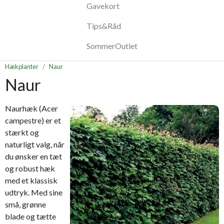
Gavekort
Tips&Råd
SommerOutlet
Hækplanter
Naur
Naur
Naurhæk (Acer
campestre) er et
stærkt og
naturligt valg, når
du ønsker en tæt
og robust hæk
med et klassisk
udtryk. Med sine
små, grønne
blade og tætte