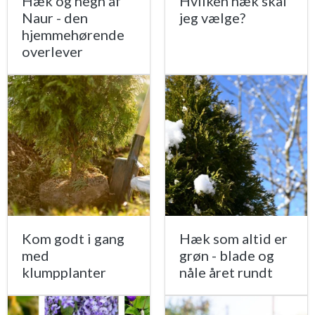
Hæk og hegn af
Hvilken hæk skal
Naur - den
jeg vælge?
hjemmehørende
overlever
Kom godt i gang
Hæk som altid er
med
grøn - blade og
klumpplanter
nåle året rundt