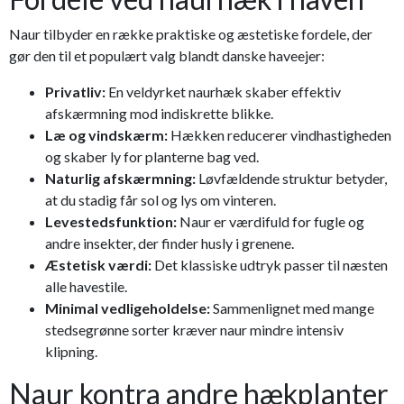
Naur tilbyder en række praktiske og æstetiske fordele, der
gør den til et populært valg blandt danske haveejer:
Privatliv:
En veldyrket naurhæk skaber effektiv
afskærmning mod indiskrette blikke.
Læ og vindskærm:
Hækken reducerer vindhastigheden
og skaber ly for planterne bag ved.
Naturlig afskærmning:
Løvfældende struktur betyder,
at du stadig får sol og lys om vinteren.
Levestedsfunktion:
Naur er værdifuld for fugle og
andre insekter, der finder husly i grenene.
Æstetisk værdi:
Det klassiske udtryk passer til næsten
alle havestile.
Minimal vedligeholdelse:
Sammenlignet med mange
stedsegrønne sorter kræver naur mindre intensiv
klipning.
Naur kontra andre hækplanter