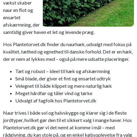
vækst skaber
naur en flot og
ensartet
afskærmning, der
samtidig giver haven et let og levende præg.
Hos Plantetorvet.dk finder du naurhæk, udvalgt med fokus på
kvalitet, tæthed og egnethed til danske forhold. Det er en hæk,
der er nem at lykkes med – også på mere udsatte placeringer.
Tæt og robust – ideel til hæk og afskærmning
Små blade, der giver et fint og ensartet udtryk
Velegnet til både klippet og mere naturlig hæk
Meget hårdfør og tåler vind og tørke
Udvalgt af fagfolk hos Plantetorvet.dk
Naur trives i både sol og halvskygge og klarer sig i de fleste
jordtyper, hvilket gør den til et sikkert valg i mange haver. Hos
Plantetorvet.dk gør vi det nemt at komme i mål – med
rådgivning, du kan stole på, og en enkel købsoplevelse fra valg