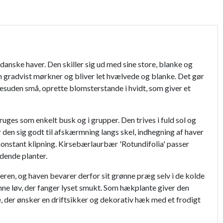
anske haver. Den skiller sig ud med sine store, blanke og
om gradvist mørkner og bliver let hvælvede og blanke. Det gør
 desuden små, oprette blomsterstande i hvidt, som giver et
ges som enkelt busk og i grupper. Den trives i fuld sol og
 den sig godt til afskærmning langs skel, indhegning af haver
konstant klipning. Kirsebærlaurbær 'Rotundifolia' passer
dende planter.
eren, og haven bevarer derfor sit grønne præg selv i de kolde
ne løv, der fanger lyset smukt. Som hækplante giver den
, der ønsker en driftsikker og dekorativ hæk med et frodigt