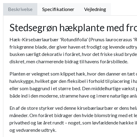
Beskrivelse
Specifikationer
Vejledning
Stedsegrøn hækplante med frod
Hæk-Kirsebærlaurbær 'Rotundifolia' (Prunus laurocerasus 'Rot
friskgrønne blade, der giver haven et frodigt og levende udtr
busken særligt dekorativ i foråret, hvor det friske skud bryde
diskret, men charmerende bidrag til havens forårsbillede.
Planten er velegnet som klippet hæk, hvor den danner en tæt 
halvskygge, hvilket gør den fleksibel i forhold til placering
eller som baggrund i et større bed. Den middelhurtige vækst 
både ind i den moderne, stramme have og i mere naturlige an
En af de store styrker ved denne kirsebærlaurbær er dens helå
måneder. Om foråret bidrager den hvide blomstring med et let
privathed og læ året rundt – noget, som løvfældende hække ik
og vedvarende udtryk.