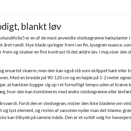
igt, blankt løv
undifolia') er en af de mest anvendte stedsegrønne hækplanter i d
yk året rundt. Nye blade springer frem i en fin, lysegrøn nuance, s
r frem og skaber en flot kontrast til det ældre løv. I maj viser den
og ensartet skærm, men den kan også stå som uklippet hæk eller bru
 i haven. Med en bredde på 90-120 cm og en højde på 1-2 meter egner
gør, at hækken bygger sig op i et fornuftigt tempo uden at kræve 
læg, hvor den kan kombineres med andre stedsegrønne eller løvfæl
rsværdi. Fordi den er stedsegrøn, mister den ikke bladene om vint
 og lyst element, og resten af sæsonen nyder man det blanke, grøn
ke kan tilbyde på samme måde. Den er et solidt valg for haveejere