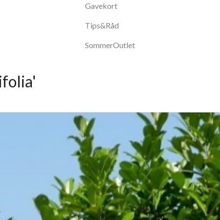
Gavekort
Tips&Råd
SommerOutlet
olia'