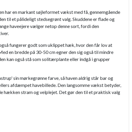
anten har en markant søjleformet vækst med få, gennemgående
en til et pålideligt stedsegrønt valg. Skuddene er flade og
ange haveejere vælger netop denne sort, fordi den
iver.
gså fungerer godt som uklippet hæk, hvor den får lov at
ven. Med en bredde på 30-50 cm egner den sig også til mindre
den kan også stå som solitærplante eller indgå i grupper
strup' sin mørkegrønne farve, så haven aldrig står bar og
et ellers afdæmpet havebillede. Den langsomme vækst betyder,
de hækken stram og velplejet. Det gør den til et praktisk valg