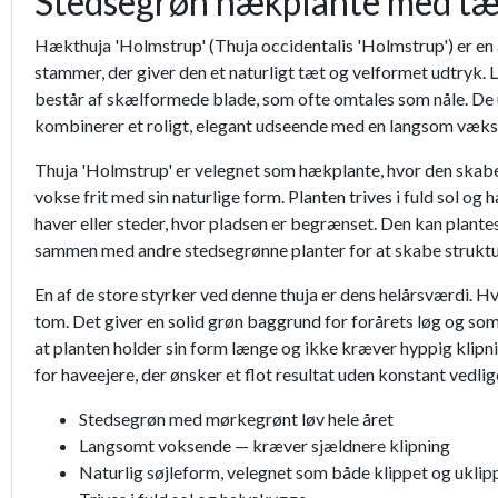
Stedsegrøn hækplante med tæt
Hækthuja 'Holmstrup' (Thuja occidentalis 'Holmstrup') er en
stammer, der giver den et naturligt tæt og velformet udtryk. L
består af skælformede blade, som ofte omtales som nåle. De u
kombinerer et roligt, elegant udseende med en langsom vækst
Thuja 'Holmstrup' er velegnet som hækplante, hvor den skabe
vokse frit med sin naturlige form. Planten trives i fuld sol og 
haver eller steder, hvor pladsen er begrænset. Den kan plantes
sammen med andre stedsegrønne planter for at skabe struktu
En af de store styrker ved denne thuja er dens helårsværdi. H
tom. Det giver en solid grøn baggrund for forårets løg og so
at planten holder sin form længe og ikke kræver hyppig klipnin
for haveejere, der ønsker et flot resultat uden konstant vedlig
Stedsegrøn med mørkegrønt løv hele året
Langsomt voksende — kræver sjældnere klipning
Naturlig søjleform, velegnet som både klippet og ukli