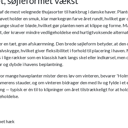
, søjleformet vækst
 af de mest velegnede thujasorter til hækbrug i danske haver. Pl
øvet holder en smuk, klar mørkegrøn farve året rundt, hvilket gør d
nge skud er bløde, hvilket gør planten nem at klippe og forme. M
, der kræver mindre vedligeholdelse end hurtigtvoksende alternat
r en tæt, grøn afskærmning. Den brede søjleform betyder, at den o
halvskygge, hvilket giver fleksibilitet i forhold til placering i ha
 i lige rækker som en klassisk hæk langs skel eller indkørsel, men 
r og dybde i havens beplantning.
vor mange haveplanter mister deres løv om vinteren, bevarer 'Holm
mmerens stauder, og om vinteren bidrager den med liv og fylde i 
g — typisk er én til to klipninger om året tilstrækkeligt for at hol
eholdelse.
ppet hæk