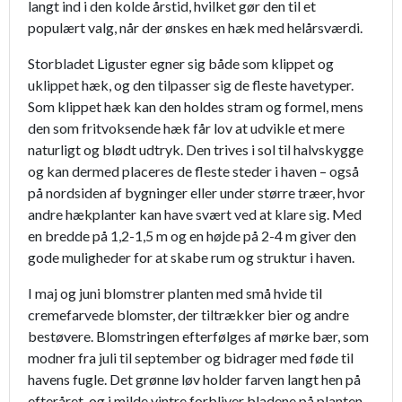
langt ind i den kolde årstid, hvilket gør den til et
populært valg, når der ønskes en hæk med helårsværdi.
Storbladet Liguster egner sig både som klippet og
uklippet hæk, og den tilpasser sig de fleste havetyper.
Som klippet hæk kan den holdes stram og formel, mens
den som fritvoksende hæk får lov at udvikle et mere
naturligt og blødt udtryk. Den trives i sol til halvskygge
og kan dermed placeres de fleste steder i haven – også
på nordsiden af bygninger eller under større træer, hvor
andre hækplanter kan have svært ved at klare sig. Med
en bredde på 1,2-1,5 m og en højde på 2-4 m giver den
gode muligheder for at skabe rum og struktur i haven.
I maj og juni blomstrer planten med små hvide til
cremefarvede blomster, der tiltrækker bier og andre
bestøvere. Blomstringen efterfølges af mørke bær, som
modner fra juli til september og bidrager med føde til
havens fugle. Det grønne løv holder farven langt hen på
efteråret, og i milde vintre forbliver bladene på planten.