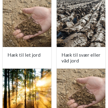
Hæk til let jord
Hæk til svær eller
våd jord