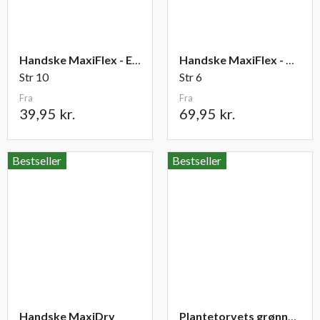
Handske MaxiFlex - Elite
Handske MaxiFlex - Cut
Str 10
Str 6
Fra
Fra
39,95 kr.
69,95 kr.
Bestseller
Bestseller
Handske MaxiDry
Plantetorvets grønne vandingspose 75 liter