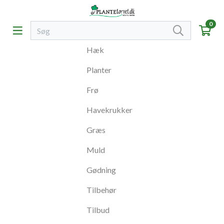
0
Hæk
Planter
Frø
Havekrukker
Græs
Muld
Gødning
Tilbehør
Tilbud