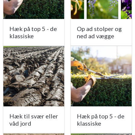
Hæk på top 5 - de
Op ad stolper og
klassiske
ned ad vægge
Hæk til svær eller
Hæk på top 5 - de
våd jord
klassiske