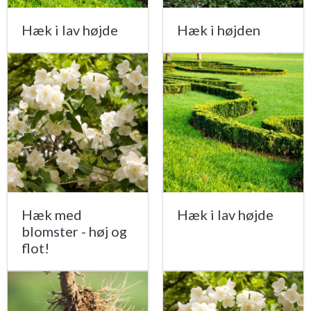
Hæk i lav højde
Hæk i højden
Hæk med
Hæk i lav højde
blomster - høj og
flot!