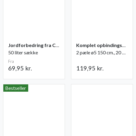
Jordforbedring fra Champost
Komplet opbindingsgrej til hækplantning 5 m.
50 liter sække
2 pæle ø5 150 cm., 20 m. 3,5mm. tråd
Fra
69,95 kr.
119,95 kr.
Bestseller