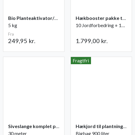
Bio Planteaktivator/Mycoplant
Hækbooster pakke til 30 meter
5 kg
10 Jordforbedring + 15 Naturgødning
Fra
249,95 kr.
1.799,00 kr.
Fragtfri
Siveslange komplet pakke
Hækjord til plantning af hæk
30 meter
Bigbag 900 liter