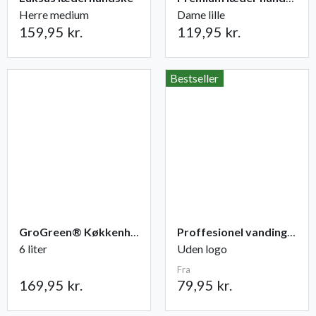
Herre medium
Dame lille
159,95 kr.
119,95 kr.
Bestseller
GroGreen® Køkkenhave NPK 6-2-6 + 2% Mg
Proffesionel vandingspose 100 liter
6 liter
Uden logo
Fra
169,95 kr.
79,95 kr.