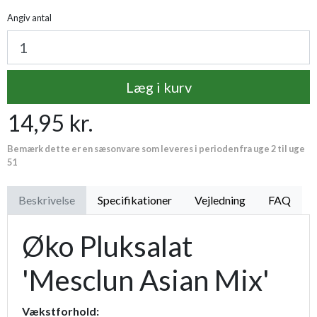
Angiv antal
Læg i kurv
14,95 kr.
Bemærk dette er en sæsonvare som leveres i perioden fra uge 2 til uge
51
Beskrivelse
Specifikationer
Vejledning
FAQ
Øko Pluksalat
'Mesclun Asian Mix'
Vækstforhold: