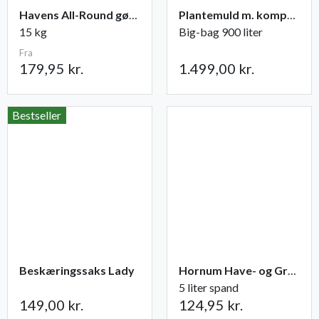
Havens All-Round gødning NPK 12-2-10
Plantemuld m. kompost fra Champost
15 kg
Big-bag 900 liter
Fra
179,95 kr.
1.499,00 kr.
Bestseller
Beskæringssaks Lady
Hornum Have- og Grøntsagsgødning NPK 9-2-5
5 liter spand
149,00 kr.
124,95 kr.