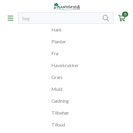
0
Hæk
Planter
Frø
Havekrukker
Græs
Muld
Gødning
Tilbehør
Tilbud