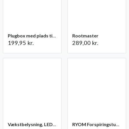
Plugbox med plads til 49 planter
Rootmaster
199,95 kr.
289,00 kr.
Vækstbelysning, LED-panel 15 w med adapter
RYOM Forspiringstunnel