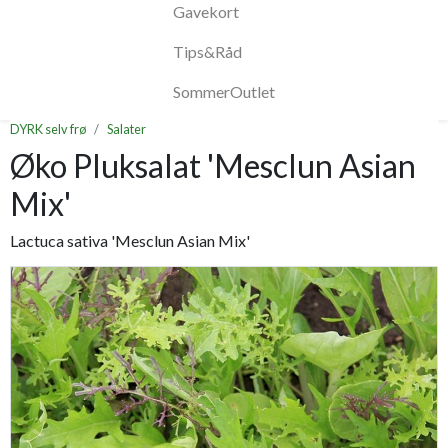
Gavekort
Tips&Råd
SommerOutlet
DYRK selv frø
Salater
Øko Pluksalat 'Mesclun Asian
Mix'
Lactuca sativa 'Mesclun Asian Mix'