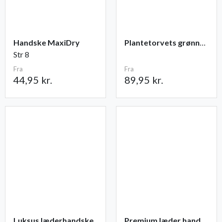
Handske MaxiDry
Plantetorvets grønne vandingspose 75 liter
Str 8
Fra
Fra
44,95 kr.
89,95 kr.
Luksus læderhandske
Premium læder handske Flutter