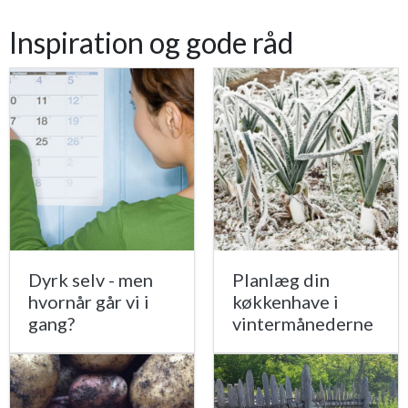
Inspiration og gode råd
Dyrk selv - men
Planlæg din
hvornår går vi i
køkkenhave i
gang?
vintermånederne